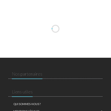
Nos partenaires
Liens utiles
QUI SOMMES-NOUS ?