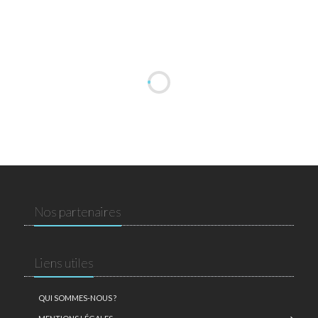
Nos partenaires
Liens utiles
QUI SOMMES-NOUS ?