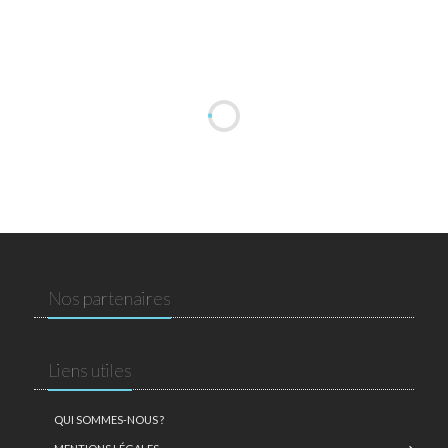
Nos partenaires
Liens utiles
QUI SOMMES-NOUS ?