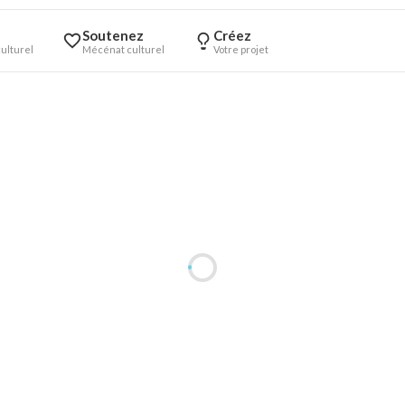
Soutenez
Créez
ulturel
Mécénat culturel
Votre projet