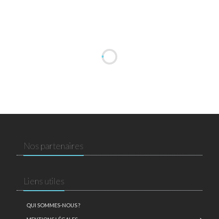
Nos partenaires
Liens utiles
QUI SOMMES-NOUS ?