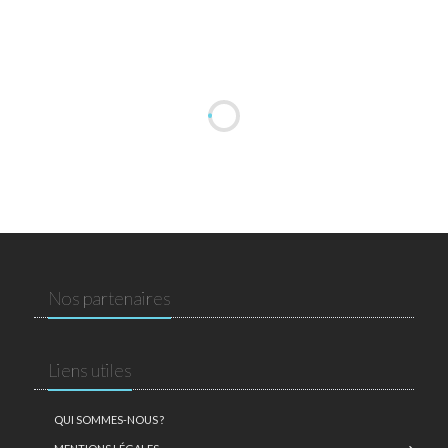
Nos partenaires
Liens utiles
QUI SOMMES-NOUS ?