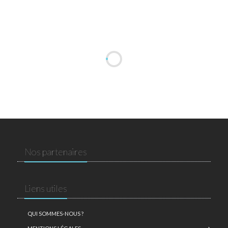
Nos partenaires
Liens utiles
QUI SOMMES-NOUS ?