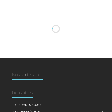
Nos partenaires
Liens utiles
QUI SOMMES-NOUS ?