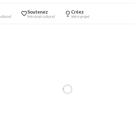
Soutenez
Créez
ulturel
Mécénat culturel
Votre projet