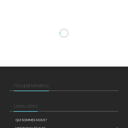
Nos partenaires
Liens utiles
QUI SOMMES-NOUS ?