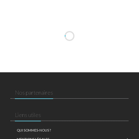
Nos partenaires
Liens utiles
QUI SOMMES-NOUS ?