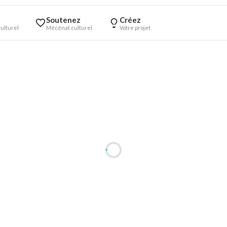
Soutenez
Créez
ulturel
Mécénat culturel
Votre projet