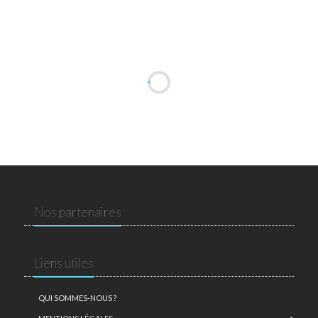
Nos partenaires
Liens utiles
QUI SOMMES-NOUS ?