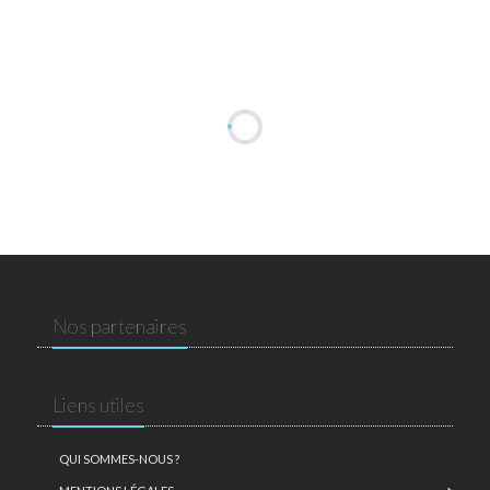
Nos partenaires
Liens utiles
QUI SOMMES-NOUS ?