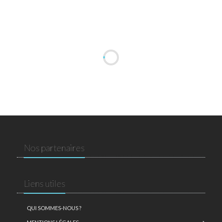
Nos partenaires
Liens utiles
QUI SOMMES-NOUS ?