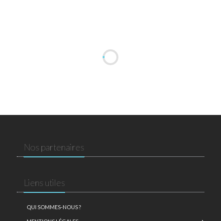
Nos partenaires
Liens utiles
QUI SOMMES-NOUS ?