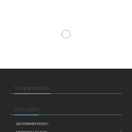
Nos partenaires
Liens utiles
QUI SOMMES-NOUS ?