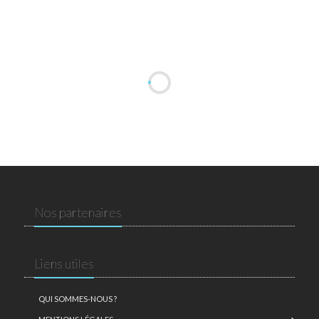
Nos partenaires
Liens utiles
QUI SOMMES-NOUS ?