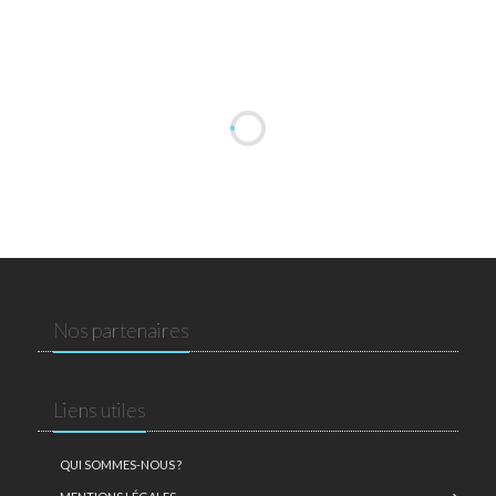
Nos partenaires
Liens utiles
QUI SOMMES-NOUS ?