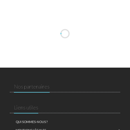
Nos partenaires
Liens utiles
QUI SOMMES-NOUS ?