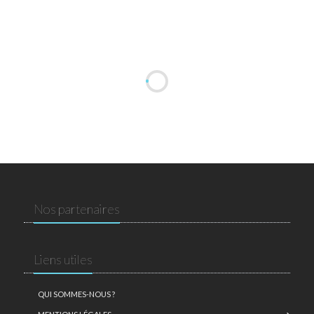
Nos partenaires
Liens utiles
QUI SOMMES-NOUS ?