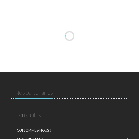
Nos partenaires
Liens utiles
QUI SOMMES-NOUS ?