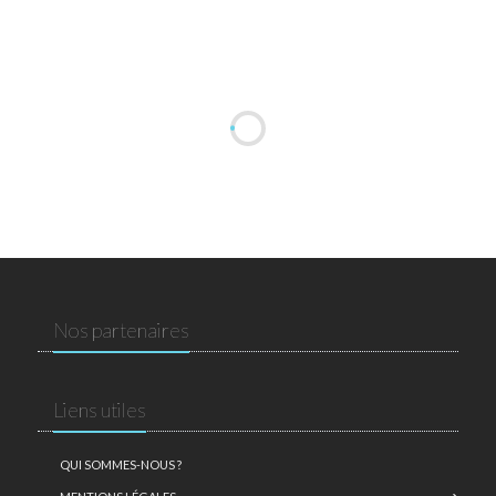
Nos partenaires
Liens utiles
QUI SOMMES-NOUS ?