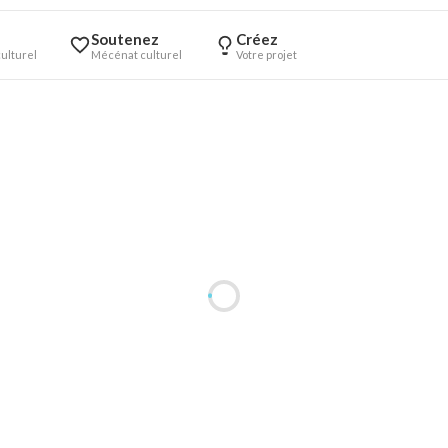
Soutenez
Créez
ulturel
Mécénat culturel
Votre projet