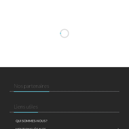
Nos partenaires
Liens utiles
QUI SOMMES-NOUS ?