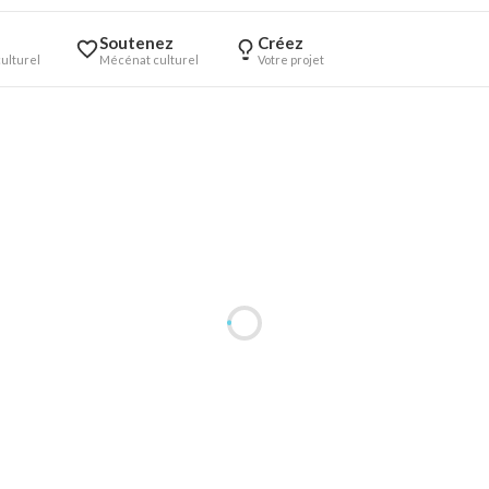
Soutenez
Créez
ulturel
Mécénat culturel
Votre projet