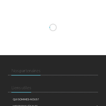
Nos partenaires
Liens utiles
QUI SOMMES-NOUS ?