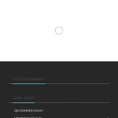
Nos partenaires
Liens utiles
QUI SOMMES-NOUS ?