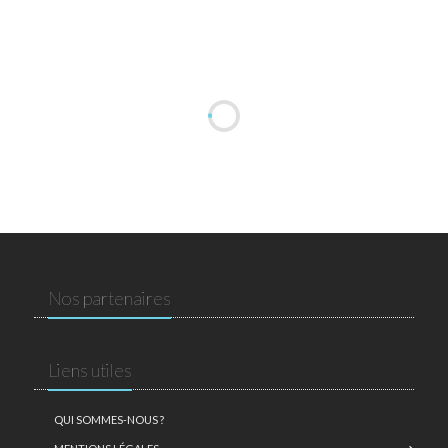
Nos partenaires
Liens utiles
QUI SOMMES-NOUS ?