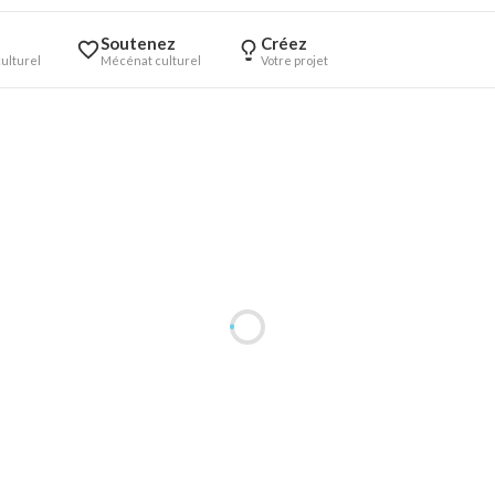
Soutenez
Créez
ulturel
Mécénat culturel
Votre projet