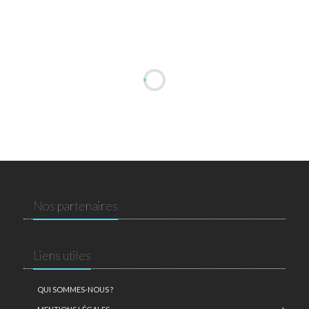
Nos partenaires
Liens utiles
QUI SOMMES-NOUS ?