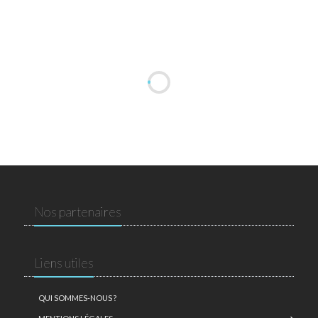
Nos partenaires
Liens utiles
QUI SOMMES-NOUS ?