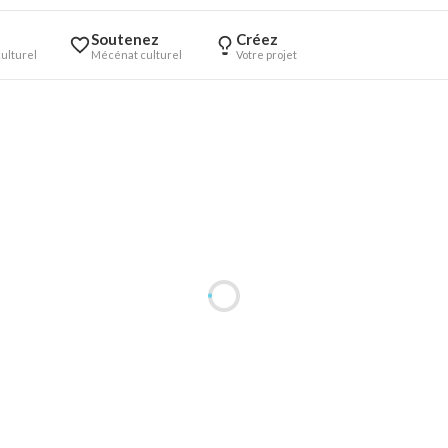
Soutenez
Créez
ulturel
Mécénat culturel
Votre projet