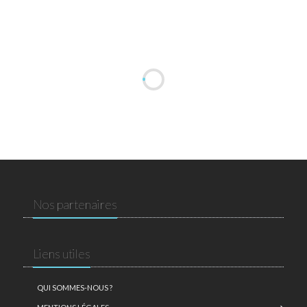
Nos partenaires
Liens utiles
QUI SOMMES-NOUS ?