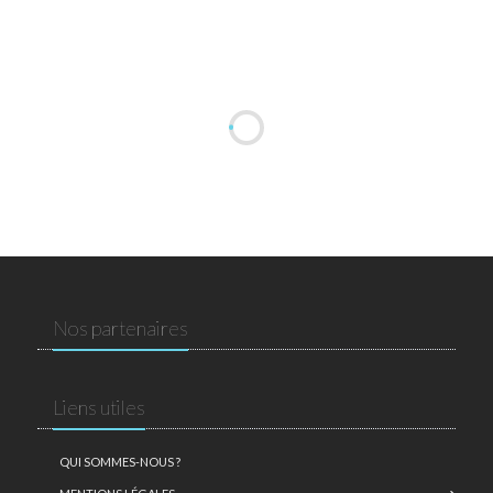
Nos partenaires
Liens utiles
QUI SOMMES-NOUS ?