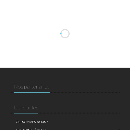
Nos partenaires
Liens utiles
QUI SOMMES-NOUS ?