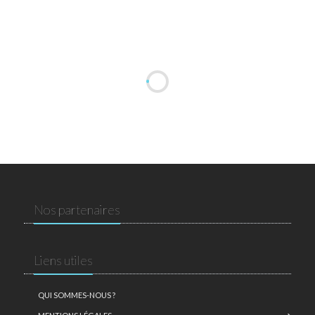
Nos partenaires
Liens utiles
QUI SOMMES-NOUS ?