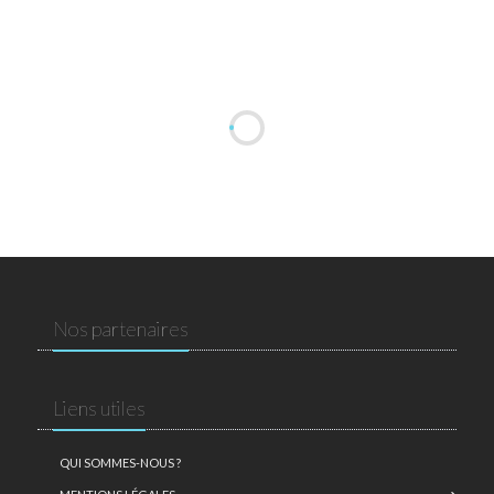
Nos partenaires
Liens utiles
QUI SOMMES-NOUS ?