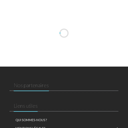
Nos partenaires
Liens utiles
QUI SOMMES-NOUS ?