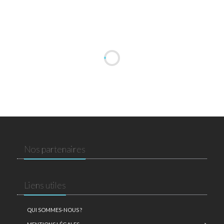
Nos partenaires
Liens utiles
QUI SOMMES-NOUS ?