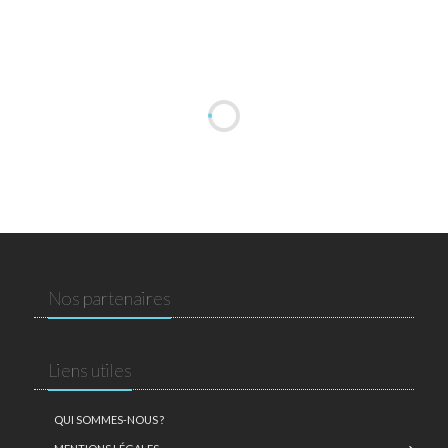
Nos partenaires
Liens utiles
QUI SOMMES-NOUS ?