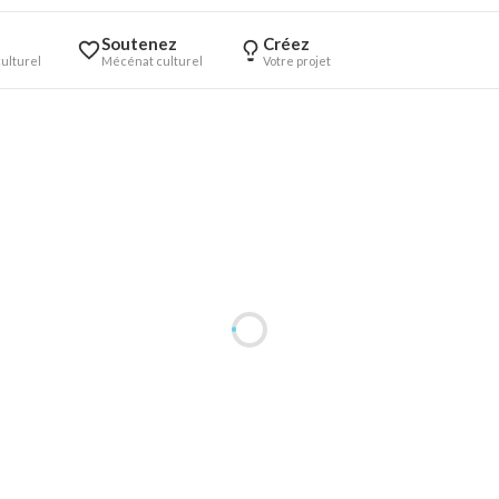
Soutenez
Créez
ulturel
Mécénat culturel
Votre projet