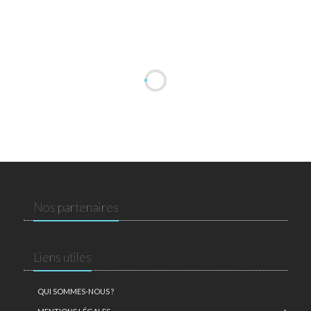
Nos partenaires
Liens utiles
QUI SOMMES-NOUS ?