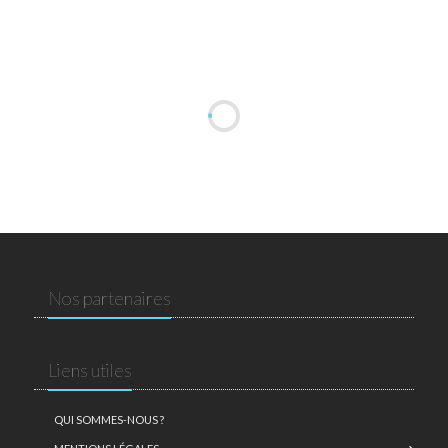
Nos partenaires
Liens utiles
QUI SOMMES-NOUS ?