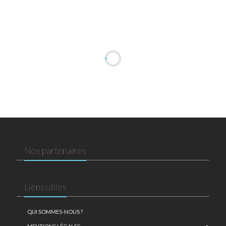
Nos partenaires
Liens utiles
QUI SOMMES-NOUS ?