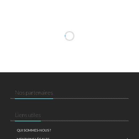
Nos partenaires
Liens utiles
QUI SOMMES-NOUS ?