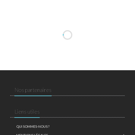
Nos partenaires
Liens utiles
QUI SOMMES-NOUS ?