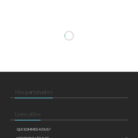
Nos partenaires
Liens utiles
QUI SOMMES-NOUS ?