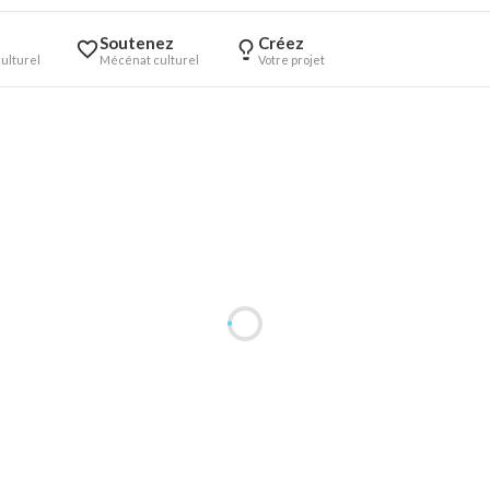
Soutenez
Créez
ulturel
Mécénat culturel
Votre projet