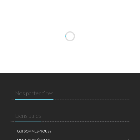
Nos partenaires
Liens utiles
QUI SOMMES-NOUS ?